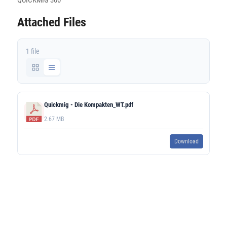
QUICKMIG 300
Attached Files
1 file
Quickmig - Die Kompakten_WT.pdf
2.67 MB
Download