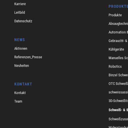
Karriere
PRODUKT
Leitbild
Produkte
Datenschutz
Absaugtechni
Automation &
NEWS
Gebraucht- &
Aktionen
Kühlgeräte
Referenzen_Presse
Manuelles Sc
Neuheiten
Robotics
Binzel Schwe
OTC Schweiß
KONTAKT
schweissass
Kontakt
3D-Schweißti
Team
Schweiß- & S
Schweißzusa
Widerstands