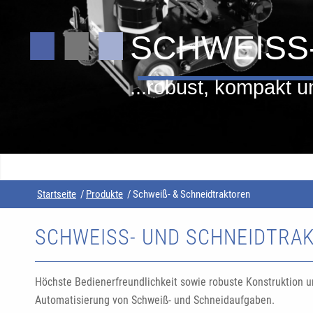
SCHWEISS
...robust, kompakt un
Startseite
/
Produkte
/
Schweiß- & Schneidtraktoren
SCHWEISS- UND SCHNEIDTRAK
Höchste Bedienerfreundlichkeit sowie robuste Konstruktion u
Automatisierung von Schweiß- und Schneidaufgaben.