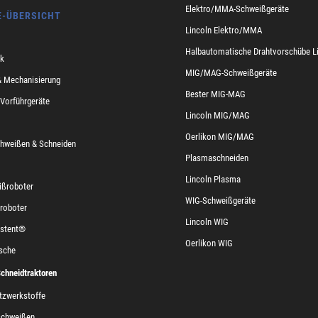
Elektro/MMA-Schweißgeräte
E-ÜBERSICHT
Lincoln Elektro/MMA
Halbautomatische Drahtvorschübe L
k
MIG/MAG-Schweißgeräte
 Mechanisierung
Bester MIG-MAG
 Vorführgeräte
Lincoln MIG/MAG
Oerlikon MIG/MAG
hweißen & Schneiden
Plasmaschneiden
Lincoln Plasma
ißroboter
WIG-Schweißgeräte
roboter
Lincoln WIG
istent®
Oerlikon WIG
sche
chneidtraktoren
tzwerkstoffe
schweißen