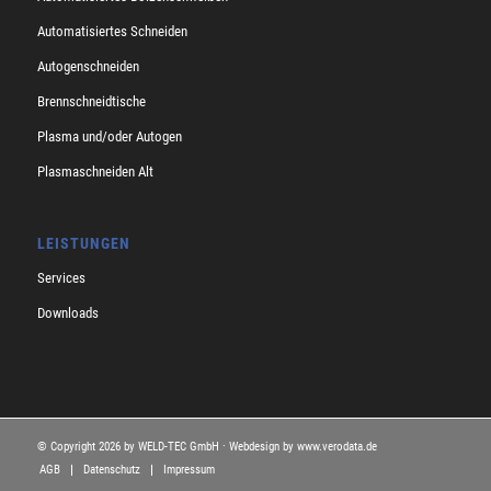
Automatisiertes Schneiden
Autogenschneiden
Brennschneidtische
Plasma und/oder Autogen
Plasmaschneiden Alt
LEISTUNGEN
Services
Downloads
© Copyright
2026 by WELD-TEC GmbH · Webdesign by
www.verodata.de
AGB
Datenschutz
Impressum