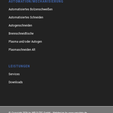
AUTOMATION/MECHANISIERUNG
Automatisiertes Bolzenschweißen
Automatisiertes Schneiden
Autogenschneiden
Brennschneidtische
Plasma und/oder Autogen
Plasmaschneiden Alt
LEISTUNGEN
Services
Downloads
© Copyright
2026 by WELD-TEC GmbH · Webdesign by
www.verodata.de